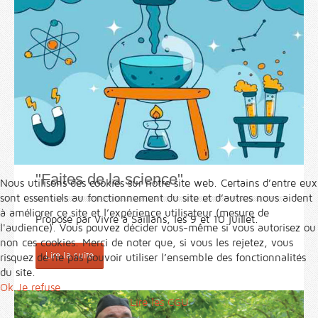
"Faites de la science"
Nous utilisons des cookies sur notre site web. Certains d’entre eux
sont essentiels au fonctionnement du site et d’autres nous aident
à améliorer ce site et l’expérience utilisateur (mesure de
Proposé par Vivre à Saillans, les 9 et 10 juillet.
l'audience). Vous pouvez décider vous-même si vous autorisez ou
non ces cookies. Merci de noter que, si vous les rejetez, vous
Lire la suite
risquez de ne pas pouvoir utiliser l’ensemble des fonctionnalités
du site.
Ok
Je refuse
Lire les CGU