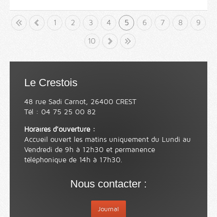
but
«
1
2
3
4
5
6
7
8
9
10
»
Fin
Le Crestois
48 rue Sadi Carnot, 26400 CREST
Tél : 04 75 25 00 82
Horaires d'ouverture :
Accueil ouvert les matins uniquement du Lundi au
Vendredi de 9h à 12h30 et permanence
téléphonique de 14h à 17h30.
Nous contacter :
Journal