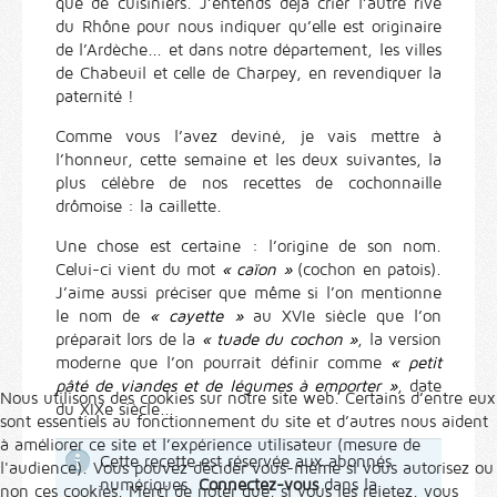
que de cuisiniers. J’entends déjà crier l’autre rive
du Rhône pour nous indiquer qu’elle est originaire
de l’Ardèche... et dans notre département, les villes
de Chabeuil et celle de Charpey, en revendiquer la
paternité !
Comme vous l’avez deviné, je vais mettre à
l’honneur, cette semaine et les deux suivantes, la
plus célèbre de nos recettes de cochonnaille
drômoise : la caillette.
Une chose est certaine : l’origine de son nom.
Celui-ci vient du mot
« caïon »
(cochon en patois).
J’aime aussi préciser que même si l’on mentionne
le nom de
« cayette »
au XVIe siècle que l’on
préparait lors de la
« tuade du cochon »
, la version
moderne que l’on pourrait définir comme
« petit
pâté de viandes et de légumes à emporter »
, date
Nous utilisons des cookies sur notre site web. Certains d’entre eux
du XIXe siècle...
sont essentiels au fonctionnement du site et d’autres nous aident
à améliorer ce site et l’expérience utilisateur (mesure de
Cette recette est réservée aux abonnés
l'audience). Vous pouvez décider vous-même si vous autorisez ou
numériques.
Connectez-vous
dans la
non ces cookies. Merci de noter que, si vous les rejetez, vous