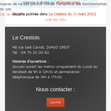
colonne à droite ou
abonnez-vous
.
risquez de ne pas pouvoir utiliser l’ensemble des fonctionnalités
du site.
Recette publiée dans
Le Crestois du 11 mars 2022
Ok
Je refuse
Lire les CGU
Le Crestois
48 rue Sadi Carnot, 26400 CREST
Tél : 04 75 25 00 82
Horaires d'ouverture :
Accueil ouvert les matins uniquement du Lundi au
Vendredi de 9h à 12h30 et permanence
téléphonique de 14h à 17h30.
Nous contacter :
Journal