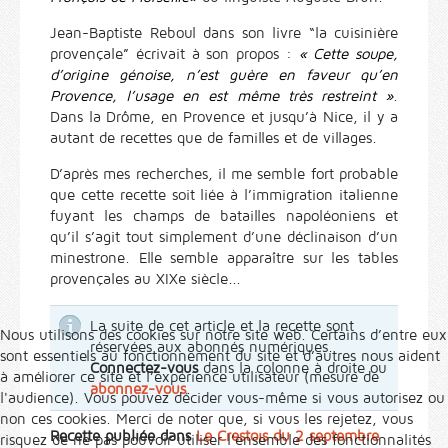
Jean-Baptiste Reboul dans son livre “la cuisinière
provençale” écrivait à son propos :
« Cette soupe,
d’origine génoise, n’est guère en faveur qu’en
Provence, l’usage en est même très restreint »
.
Dans la Drôme, en Provence et jusqu’à Nice, il y a
autant de recettes que de familles et de villages.
D’après mes recherches, il me semble fort probable
que cette recette soit liée à l’immigration italienne
fuyant les champs de batailles napoléoniens et
qu’il s’agit tout simplement d’une déclinaison d’un
minestrone. Elle semble apparaître sur les tables
provençales au XIXe siècle...
La suite de cet article et la recette sont
Nous utilisons des cookies sur notre site web. Certains d’entre eux
réservées aux abonnés numériques.
sont essentiels au fonctionnement du site et d’autres nous aident
Connectez-vous
dans la colonne à droite ou
à améliorer ce site et l’expérience utilisateur (mesure de
abonnez-vous
.
l'audience). Vous pouvez décider vous-même si vous autorisez ou
non ces cookies. Merci de noter que, si vous les rejetez, vous
Recette publiée dans
Le Crestois du 2 septembre
risquez de ne pas pouvoir utiliser l’ensemble des fonctionnalités