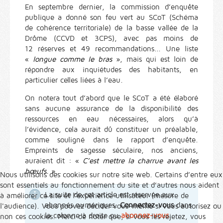
En septembre dernier, la commission d’enquête
publique a donné son feu vert au SCoT (Schéma
de cohérence territoriale) de la basse vallée de la
Drôme (CCVD et 3CPS), avec pas moins de
12 réserves et 49 recommandations... Une liste
«
longue comme le bras
», mais qui est loin de
répondre aux inquiétudes des habitants, en
particulier celles liées à l’eau.
On notera tout d’abord que le SCoT a été élaboré
sans aucune assurance de la disponibilité des
ressources en eau nécessaires, alors qu’à
l’évidence, cela aurait dû constituer un préalable,
comme souligné dans le rapport d’enquête.
Empreints de sagesse séculaire, nos anciens,
auraient dit : «
C’est mettre la charrue avant les
bœufs.
»...
Nous utilisons des cookies sur notre site web. Certains d’entre eux
sont essentiels au fonctionnement du site et d’autres nous aident
La suite de cet article est réservée aux
à améliorer ce site et l’expérience utilisateur (mesure de
abonnés numériques.
Connectez-vous
dans
l'audience). Vous pouvez décider vous-même si vous autorisez ou
la colonne à droite ou
abonnez-vous
.
non ces cookies. Merci de noter que, si vous les rejetez, vous