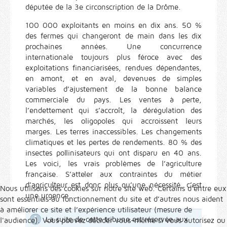
députée de la 3e circonscription de la Drôme.
100 000 exploitants en moins en dix ans. 50 %
des fermes qui changeront de main dans les dix
prochaines années. Une concurrence
internationale toujours plus féroce avec des
exploitations financiarisées, rendues dépendantes,
en amont, et en aval, devenues de simples
variables d’ajustement de la bonne balance
commerciale du pays. Les ventes à perte,
l’endettement qui s’accroît, la dérégulation des
marchés, les oligopoles qui accroissent leurs
marges. Les terres inaccessibles. Les changements
climatiques et les pertes de rendements. 80 % des
insectes pollinisateurs qui ont disparu en 40 ans.
Les voici, les vrais problèmes de l’agriculture
française. S’atteler aux contraintes du métier
d’agriculteur est donc plus qu’une nécessité, c’est
Nous utilisons des cookies sur notre site web. Certains d’entre eux
une urgence...
sont essentiels au fonctionnement du site et d’autres nous aident
à améliorer ce site et l’expérience utilisateur (mesure de
La suite de cette tribune est réservée aux
l'audience). Vous pouvez décider vous-même si vous autorisez ou