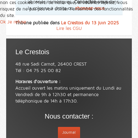
abonnés numériques.
Connectez-vous
dans
non ces cookies. Merci de noter que, si vous les rejetez, vous
la colonne à droite ou
abonnez-vous
.
risquez de ne pas pouvoir utiliser l’ensemble des fonctionnalités
du site.
Ok
Je refuse
Tribune publiée dans
Le Crestois du 13 juin 2025
Lire les CGU
Le Crestois
48 rue Sadi Carnot, 26400 CREST
Tél : 04 75 25 00 82
Horaires d'ouverture :
Accueil ouvert les matins uniquement du Lundi au
Vendredi de 9h à 12h30 et permanence
téléphonique de 14h à 17h30.
Nous contacter :
Journal