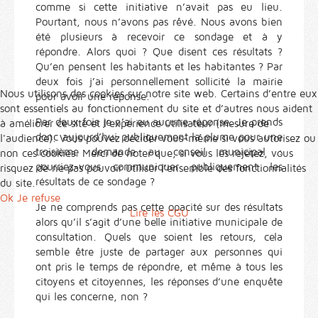
comme si cette initiative n’avait pas eu lieu.
Pourtant, nous n’avons pas rêvé. Nous avons bien
été plusieurs à recevoir ce sondage et à y
répondre. Alors quoi ? Que disent ces résultats ?
Qu’en pensent les habitants et les habitantes ? Par
deux fois j’ai personnellement sollicité la mairie
Nous utilisons des cookies sur notre site web. Certains d’entre eux
pour avoir une réponse.
sont essentiels au fonctionnement du site et d’autres nous aident
Par deux fois je n’ai eu aucune réponse. Je prends
à améliorer ce site et l’expérience utilisateur (mesure de
donc aujourd’hui publiquement la plume pour une
l'audience). Vous pouvez décider vous-même si vous autorisez ou
troisième demande au conseil municipal :
non ces cookies. Merci de noter que, si vous les rejetez, vous
pourriez-vous communiquer publiquement les
risquez de ne pas pouvoir utiliser l’ensemble des fonctionnalités
résultats de ce sondage ?
du site.
Ok
Je refuse
Je ne comprends pas cette opacité sur des résultats
Lire les CGU
alors qu’il s’agit d’une belle initiative municipale de
consultation. Quels que soient les retours, cela
semble être juste de partager aux personnes qui
ont pris le temps de répondre, et même à tous les
citoyens et citoyennes, les réponses d’une enquête
qui les concerne, non ?