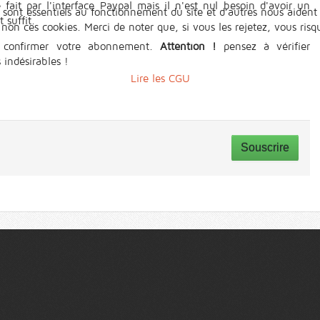
ait par l'interface Paypal mais il n'est nul besoin d'avoir un
 sont essentiels au fonctionnement du site et d’autres nous aident 
 suffit.
n ces cookies. Merci de noter que, si vous les rejetez, vous risqu
 confirmer votre abonnement.
Attention !
pensez à vérifier
 indésirables !
Lire les CGU
Souscrire