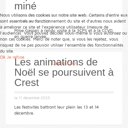
miné
Nous utilisons des cookies sur notre site web. Certains d’entre eux
sont essentiels au fonctionnement du site et d’autres nous aident
le
11 décembre 2025
.
à améliorer ce site et l’expérience utilisateur (mesure de
Mme Gaspari a rendu visite à la 3CPS et à la CCVD,
l'audience). Vous pouvez décider vous-même si vous autorisez ou
en guerre larvée...
non ces cookies. Merci de noter que, si vous les rejetez, vous
risquez de ne pas pouvoir utiliser l’ensemble des fonctionnalités
du site.
Ok
Je refuse
Les animations de
Lire les CGU
Noël se poursuivent à
Crest
le
11 décembre 2025
.
Les festivités battront leur plein les 13 et 14
décembre.