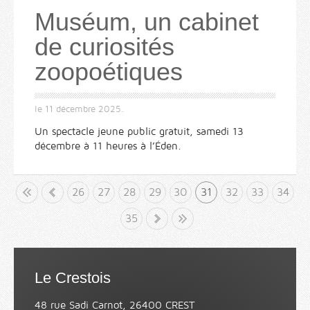
Muséum, un cabinet
de curiosités
zoopoétiques
le
11 décembre 2025
.
Un spectacle jeune public gratuit, samedi 13
décembre à 11 heures à l’Éden.
but
«
26
27
28
29
30
31
32
33
34
35
»
Fin
Le Crestois
48 rue Sadi Carnot, 26400 CREST