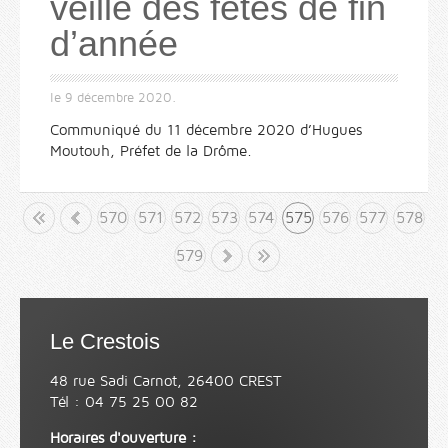
veille des fêtes de fin
d’année
le
9 décembre 2020
.
Communiqué du 11 décembre 2020 d’Hugues
Moutouh, Préfet de la Drôme.
but
«
570
571
572
573
574
575
576
577
578
579
»
Fin
Le Crestois
48 rue Sadi Carnot, 26400 CREST
Tél : 04 75 25 00 82
Horaires d'ouverture :