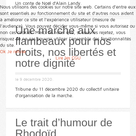
Un conte de Noël d’Alain Landy.
Nous utilisons des cookies sur notre site web. Certains d’entre eux
sont essentiels au fonctionnement du site et d’autres nous aident
à améliorer ce site et l’expérience utilisateur (mesure de
l'audience). Vous pouvez décider vous-même si vous autorisez ou
Une marche aux
non ces cookies. Merci de noter que, si vous les rejetez, vous
flambeaux pour nos
risquez de ne pas pouvoir utiliser l’ensemble des fonctionnalités
du site.
droits, nos libertés et
Ok
Je refuse
Lire les CGU
notre dignité
le
9 décembre 2020
.
Tribune du 11 décembre 2020 du collectif unitaire
d’organisation de la marche.
Le trait d’humour de
Rhodoïd