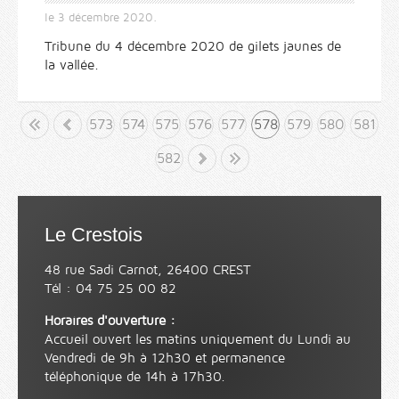
le
3 décembre 2020
.
Tribune du 4 décembre 2020 de gilets jaunes de
la vallée.
but
«
573
574
575
576
577
578
579
580
581
582
»
Fin
Le Crestois
48 rue Sadi Carnot, 26400 CREST
Tél : 04 75 25 00 82
Horaires d'ouverture :
Accueil ouvert les matins uniquement du Lundi au
Vendredi de 9h à 12h30 et permanence
téléphonique de 14h à 17h30.