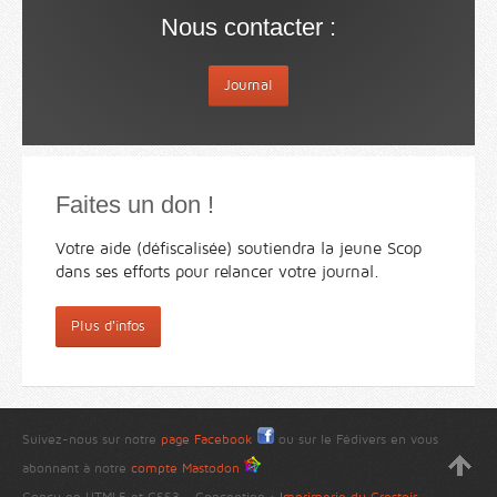
Nous contacter :
Journal
Faites un don !
Votre aide (défiscalisée) soutiendra la jeune Scop
dans ses efforts pour relancer votre journal.
Plus d'infos
Suivez-nous sur notre
page Facebook
ou sur le Fédivers en vous
abonnant à notre
compte Mastodon