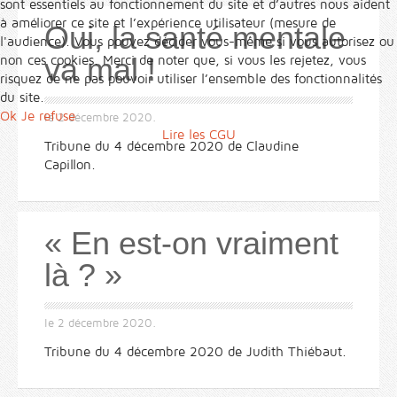
sont essentiels au fonctionnement du site et d’autres nous aident
à améliorer ce site et l’expérience utilisateur (mesure de
Oui, la santé mentale
l'audience). Vous pouvez décider vous-même si vous autorisez ou
va mal !
non ces cookies. Merci de noter que, si vous les rejetez, vous
risquez de ne pas pouvoir utiliser l’ensemble des fonctionnalités
du site.
Ok
Je refuse
le
2 décembre 2020
.
Lire les CGU
Tribune du 4 décembre 2020 de Claudine
Capillon.
« En est-on vraiment
là ? »
le
2 décembre 2020
.
Tribune du 4 décembre 2020 de Judith Thiébaut.