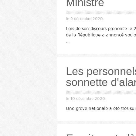
Ministre
le
9 décembre 2020
.
Lors de son discours prononcé le 2
de la République a annoncé vouloir
...
Les personnels
sonnette d'al
le
10 décembre 2020
.
Une grève nationale a été très sui