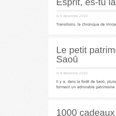
Esprit, es-tu l
le
9 décembre 2020
.
Transitions, la chronique de Vin
Le petit patrim
Saoû
le
9 décembre 2020
.
Il y a, dans la forêt de Saoû, plus
forment un admirable patrimoine
1000 cadeaux 