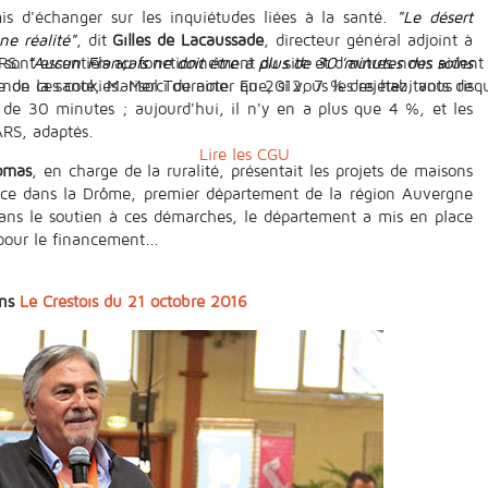
is d'échanger sur les inquiétudes liées à la santé.
"Le désert
ne réalité"
, dit
Gilles de Lacaussade
, directeur général adjoint à
 sont essentiels au fonctionnement du site et d’autres nous aident 
ARS.
"Aucun Français ne doit être à plus de 30 minutes des soins
n ces cookies. Merci de noter que, si vous les rejetez, vous risqu
e de la santé, Marisol Touraine. En 2012, 7 % des habitants de
 de 30 minutes ; aujourd'hui, il n'y en a plus que 4 %, et les
’ARS, adaptés.
Lire les CGU
omas
, en charge de la ruralité, présentait les projets de maisons
vice dans la Drôme, premier département de la région Auvergne
ns le soutien à ces démarches, le département a mis en place
our le financement...
ans
Le Crestois du 21 octobre 2016