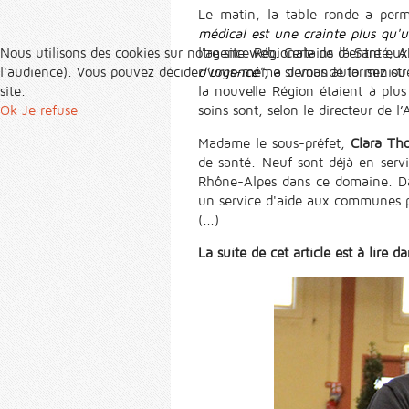
Le matin, la table ronde a perm
médical est une crainte plus qu'u
Nous utilisons des cookies sur notre site web. Certains d’entre eux
l'agence Régionale de la Santé, 
l'audience). Vous pouvez décider vous-même si vous autorisez ou no
d'urgence"
, a demandé la ministr
site.
la nouvelle Région étaient à plus
Ok
Je refuse
soins sont, selon le directeur de l
Madame le sous-préfet,
Clara Th
de santé. Neuf sont déjà en ser
Rhône-Alpes dans ce domaine. Da
un service d'aide aux communes p
(...)
La suite de cet article est à lire d