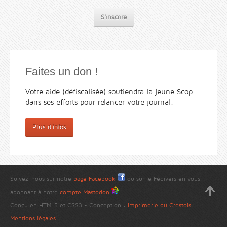
S'inscrire
Faites un don !
Votre aide (défiscalisée) soutiendra la jeune Scop
dans ses efforts pour relancer votre journal.
Plus d'infos
Suivez-nous sur notre
page Facebook
ou sur le Fédivers en vous
abonnant à notre
compte Mastodon
Conçu en HTML5 et CSS3 - Conception :
Imprimerie du Crestois
Mentions légales