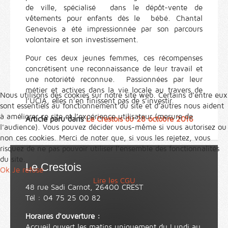
de ville, spécialisé dans le dépôt-vente de
vêtements pour enfants dès le bébé. Chantal
Genevois a été impressionnée par son parcours
volontaire et son investissement.
Pour ces deux jeunes femmes, ces récompenses
concrétisent une reconnaissance de leur travail et
une notoriété reconnue. Passionnées par leur
métier et actives dans la vie locale au travers de
Nous utilisons des cookies sur notre site web. Certains d’entre eux
l’UCIA, elles n’en finissent pas de s’investir.
sont essentiels au fonctionnement du site et d’autres nous aident
à améliorer ce site et l’expérience utilisateur (mesure de
Article paru dans
Le Crestois du 28 octobre 2016
l'audience). Vous pouvez décider vous-même si vous autorisez ou
non ces cookies. Merci de noter que, si vous les rejetez, vous
risquez de ne pas pouvoir utiliser l’ensemble des fonctionnalités
du site.
Le Crestois
Ok
Je refuse
Lire les CGU
48 rue Sadi Carnot, 26400 CREST
Tél : 04 75 25 00 82
Horaires d'ouverture :
Accueil ouvert les matins uniquement du Lundi au