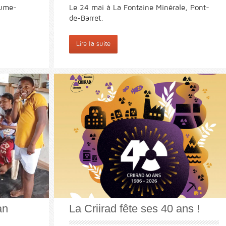
aume-
Le 24 mai à La Fontaine Minérale, Pont-
de-Barret.
Lire la suite
an
La Criirad fête ses 40 ans !