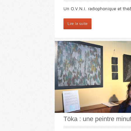
Un O.V.N.I. radiophonique et thé
Lire la suite
Töka : une peintre minu