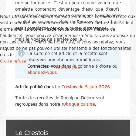
une performance. C’est un peu comme vendre une
omelette contenant davantage d’eau que d’œufs,
un gratin dauphinois où la pomme de terre devient
Nous utilisons des cookies sur notre site web. Certains d’entre eux
facultative ou une raviole de Romans dont la farce
sont essentiels au fonctionnement du site et d’autres nous aident
serait remplacée par de la purée instantanée.
à améliorer ce site et l’expérience utilisateur (mesure de
l'audience). Vous pouvez décider vous-même si vous autorisez ou
Mais le voyage ne s’arrête pas là...
non ces cookies. Merci de noter que, si vous les rejetez, vous
risquez de ne pas pouvoir utiliser l’ensemble des fonctionnalités
La suite de cet article et la recette sont
du site.
réservées aux abonnés numériques.
Ok
Je refuse
Connectez-vous
dans la colonne à droite ou
Lire les CGU
abonnez-vous
.
Article publié dans
Le Crestois du 5 juin 2026
Toutes les recettes de Rodolphe Dejour sont
regroupées dans notre
rubrique cuisine
.
Le Crestois