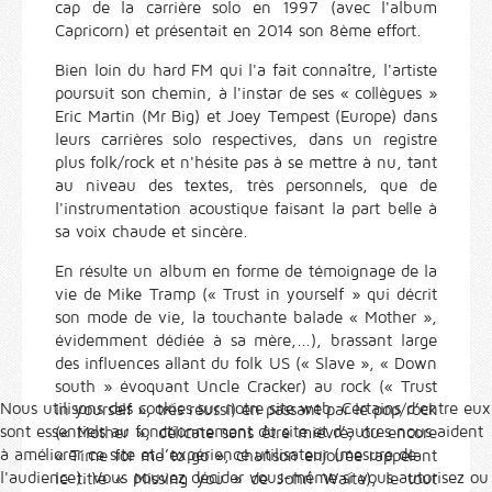
cap de la carrière solo en 1997 (avec l'album
Capricorn) et présentait en 2014 son 8ème effort.
Bien loin du hard FM qui l'a fait connaître, l'artiste
poursuit son chemin, à l'instar de ses « collègues »
Eric Martin (Mr Big) et Joey Tempest (Europe) dans
leurs carrières solo respectives, dans un registre
plus folk/rock et n'hésite pas à se mettre à nu, tant
au niveau des textes, très personnels, que de
l'instrumentation acoustique faisant la part belle à
sa voix chaude et sincère.
En résulte un album en forme de témoignage de la
vie de Mike Tramp (« Trust in yourself » qui décrit
son mode de vie, la touchante balade « Mother »,
évidemment dédiée à sa mère,...), brassant large
des influences allant du folk US (« Slave », « Down
south » évoquant Uncle Cracker) au rock (« Trust
Nous utilisons des cookies sur notre site web. Certains d’entre eux
in yourself », très réussi) en passant par le pop/rock
sont essentiels au fonctionnement du site et d’autres nous aident
(« Mother », délicate sans être mièvre, ou encore
à améliorer ce site et l’expérience utilisateur (mesure de
« Time for me to go », chanson enjouée rappelant
l'audience). Vous pouvez décider vous-même si vous autorisez ou
le titre « Missing you » de John Waite), le tout