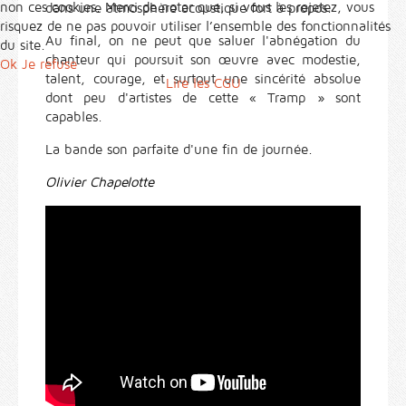
non ces cookies. Merci de noter que, si vous les rejetez, vous
dans une atmosphère acoustique fort à propos.
risquez de ne pas pouvoir utiliser l’ensemble des fonctionnalités
Au final, on ne peut que saluer l'abnégation du
du site.
chanteur qui poursuit son œuvre avec modestie,
Ok
Je refuse
talent, courage, et surtout une sincérité absolue
Lire les CGU
dont peu d'artistes de cette « Tramp » sont
capables.
La bande son parfaite d'une fin de journée.
Olivier Chapelotte