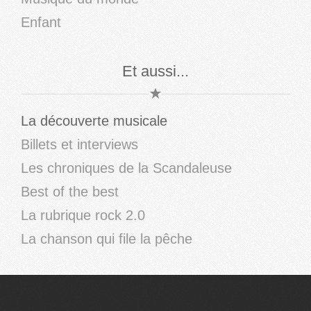
Enfant
Et aussi...
La découverte musicale
Billets et interviews
Les chroniques de la Scandaleuse
Best of the best
La rubrique rock 2.0
La chanson qui file la pêche