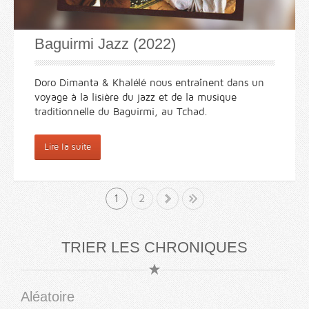
Baguirmi Jazz (2022)
Doro Dimanta & Khalélé nous entraînent dans un
voyage à la lisière du jazz et de la musique
traditionnelle du Baguirmi, au Tchad.
Lire la suite
1
»
2
Fin
TRIER LES CHRONIQUES
Aléatoire