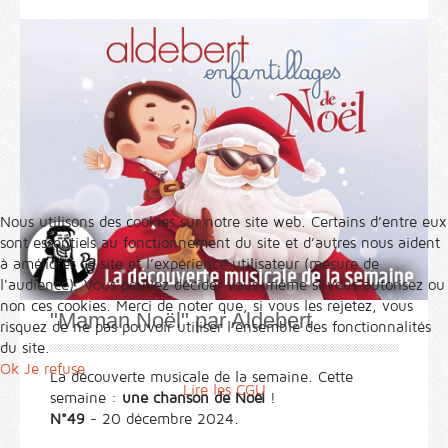
Nous utilisons des cookies sur notre site web. Certains d’entre eux
sont essentiels au fonctionnement du site et d’autres nous aident
à améliorer ce site et l’expérience utilisateur (mesure de
l'audience). Vous pouvez décider vous-même si vous autorisez ou
non ces cookies. Merci de noter que, si vous les rejetez, vous
"Maman Noël" par Aldebert
risquez de ne pas pouvoir utiliser l’ensemble des fonctionnalités
du site.
Ok
Je refuse
La découverte musicale de la semaine. Cette
Lire les CGU
semaine :
une chanson de Noël
!
N°49
- 20 décembre 2024.