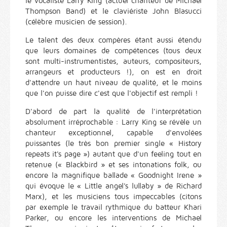
le vocaliste Larry King (actuel chanteur de Michael
Thompson Band) et le claviériste John Blasucci
(célèbre musicien de session).
Le talent des deux compères étant aussi étendu
que leurs domaines de compétences (tous deux
sont multi-instrumentistes, auteurs, compositeurs,
arrangeurs et producteurs !), on est en droit
d'attendre un haut niveau de qualité, et le moins
que l'on puisse dire c'est que l'objectif est rempli !
D'abord de part la qualité de l'interprétation
absolument irréprochable : Larry King se révèle un
chanteur exceptionnel, capable d'envolées
puissantes (le très bon premier single « History
repeats it's page ») autant que d'un feeling tout en
retenue (« Blackbird » et ses intonations folk, ou
encore la magnifique ballade « Goodnight Irene »
qui évoque le « Little angel's lullaby » de Richard
Marx), et les musiciens tous impeccables (citons
par exemple le travail rythmique du batteur Khari
Parker, ou encore les interventions de Michael