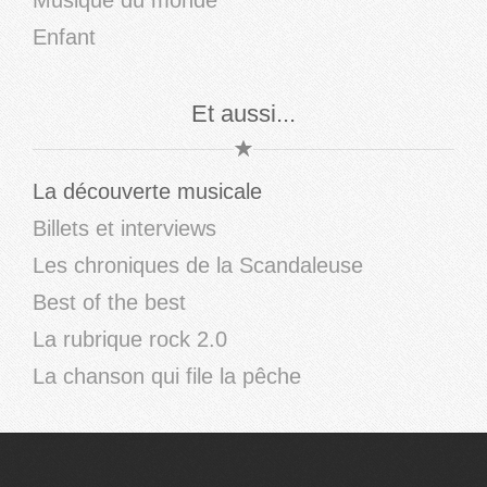
Enfant
Et aussi...
La découverte musicale
Billets et interviews
Les chroniques de la Scandaleuse
Best of the best
La rubrique rock 2.0
La chanson qui file la pêche