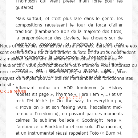
Thompson qui vient prêter main forte pour les
guitares).
Mais surtout, et c'est plus rare dans le genre, les
compositions réussissent le tour de force d'allier
tradition (l'ambiance 80's de la majorité des titres,
la prépondérance des claviers, les choeurs sur de
nombreux morceaux) et modernité (le son des
Nous utilisons des cookies sur notre site web. Certains d’entre eux
guitares, l'instrumental « Burn », les
sont essentiels au fonctionnement du site et d’autres nous aident
arrangements, la production de l'ensemble), de
à améliorer ce site et l’expérience utilisateur (mesure de
sorte que l'auditeur, tout en restant en terrain
l'audience). Vous pouvez décider vous-même si vous autorisez ou
connu, est régulièrement surpris par un
non ces cookies. Merci de noter que, si vous les rejetez, vous
changement de tempo ou d'ambiance bienvenu.
risquez de ne pas pouvoir utiliser l’ensemble des fonctionnalités
du site.
Alternant entre un AOR lumineux (« History
Ok
Je refuse
repeats it's page », l'hymne « Here I am »,...) et un
Lire les CGU
rock FM léché (« On the way to everything »,
« Move on » et son feeling 90's, l'excellent mid-
tempo « Freedom »), en passant par des moments
calmes (la sublime ballade « Goodnight Irene »,
l'ambiancé « Blackbird » et son solo d'harmonica)
et un instrumental réussi rappelant Toto (« Burn »),