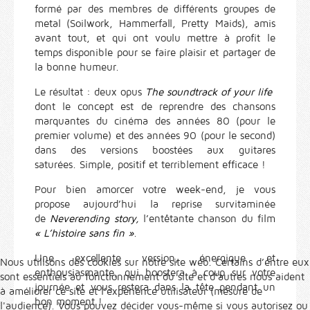
formé par des membres de différents groupes de
metal (Soilwork, Hammerfall, Pretty Maids), amis
avant tout, et qui ont voulu mettre à profit le
temps disponible pour se faire plaisir et partager de
la bonne humeur.
Le résultat : deux opus
The soundtrack of your life
dont le concept est de reprendre des chansons
marquantes du cinéma des années 80 (pour le
premier volume) et des années 90 (pour le second)
dans des versions boostées aux guitares
saturées. Simple, positif et terriblement efficace !
Pour bien amorcer votre week-end, je vous
propose aujourd’hui la reprise survitaminée
de
Neverending story,
l’entêtante chanson du film
« L’histoire sans fin »
.
Une excellente version, énergique et
Nous utilisons des cookies sur notre site web. Certains d’entre eux
enthousiasmante, qui boostera à coup sur votre
sont essentiels au fonctionnement du site et d’autres nous aident
journée et vous restera dans la tête pendant un
à améliorer ce site et l’expérience utilisateur (mesure de
bon moment !
l'audience). Vous pouvez décider vous-même si vous autorisez ou