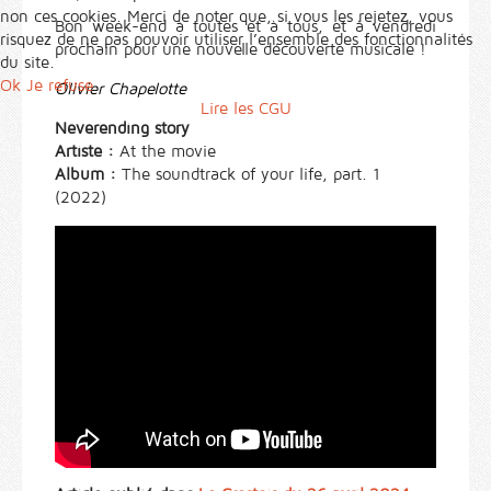
non ces cookies. Merci de noter que, si vous les rejetez, vous
Bon week-end à toutes et à tous, et à vendredi
risquez de ne pas pouvoir utiliser l’ensemble des fonctionnalités
prochain pour une nouvelle découverte musicale !
du site.
Ok
Je refuse
Olivier Chapelotte
Lire les CGU
Neverending story
Artiste :
At the movie
Album :
The soundtrack of your life, part. 1
(2022)