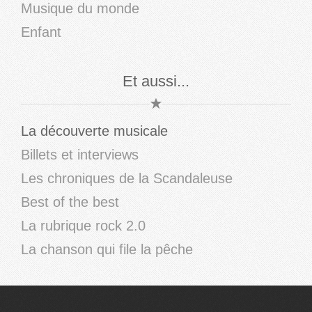
Musique du monde
Enfant
Et aussi...
La découverte musicale
Billets et interviews
Les chroniques de la Scandaleuse
Best of the best
La rubrique rock 2.0
La chanson qui file la pêche