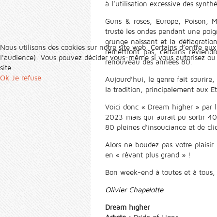
à l’utilisation excessive des synt
Guns & roses, Europe, Poison, M
trusté les ondes pendant une poig
grunge naissant et la déflagrati
Nous utilisons des cookies sur notre site web. Certains d’entre eux
remettront pas, certains revien
l'audience). Vous pouvez décider vous-même si vous autorisez ou no
renouveau des années 80.
site.
Ok
Je refuse
Aujourd’hui, le genre fait sourire
la tradition, principalement aux E
Voici donc « Dream higher » par l
2023 mais qui aurait pu sortir 40
80 pleines d’insouciance et de cli
Alors ne boudez pas votre plaisir
en « rêvant plus grand » !
Bon week-end à toutes et à tous,
Olivier Chapelotte
Dream higher