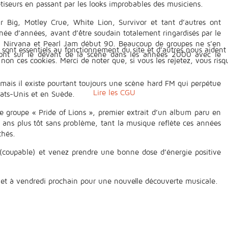
hétiseurs en passant par les looks improbables des musiciens.
r Big, Motley Crue, White Lion, Survivor et tant d’autres ont
née d’années, avant d’être soudain totalement ringardisés par le
on Nirvana et Pearl Jam début 90. Beaucoup de groupes ne s’en
 sont essentiels au fonctionnement du site et d’autres nous aident 
dront sur le devant de la scène dans les années 2000 avec le
n ces cookies. Merci de noter que, si vous les rejetez, vous risqu
, mais il existe pourtant toujours une scène hard FM qui perpétue
Lire les CGU
tats-Unis et en Suède.
e groupe « Pride of Lions », premier extrait d’un album paru en
 ans plus tôt sans problème, tant la musique reflète ces années
chés.
 (coupable) et venez prendre une bonne dose d’énergie positive
 et à vendredi prochain pour une nouvelle découverte musicale.