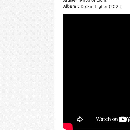
Artiste :
Pride of Lions
Album :
Dream higher (2023)