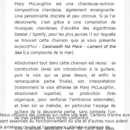
Mary McLaughlin est une chanteuse-autrice-
compositrice Irlandaise, également enseignante.
Une personnalité discrète et peu connue. Si je l’ai
découverte, c’est grâce à une compilation de
musiques irlandaises (l’ancêtre des algorithmes
Deezer / Spotify, pour les plus jeunes !) sur laquelle
se trouvait cette chanson que je vous présente
aujourd’hui :
Caoineadh Na Mara - Lament of the
Sea
(La complainte de la mer).
Absolument tout dans cette chanson est réussi : sa
construction (avec son introduction à la guitare,
puis la voix qui se pose dessus, et enfin la
remarquable partie finale), son interprétation
(notamment la voix éthérée de Mary McLaughlin,
absolument superbe), sa production (très
organique, pour renforcer l’ambiance solennelle),
et bien sûr sa mélodie, en particulier l’arpège de
guitare de la deuxième partie, sans conteste l’un
Nous utilisons des cookies sur notre site web. Certains d’entre eux
de mes préférés tous styles confondus.
sont essentiels au fonctionnement du site et d’autres nous aident
à améliorer ce site et l’expérience utilisateur (mesure de
Une chanson semblant venir du fond des âges,