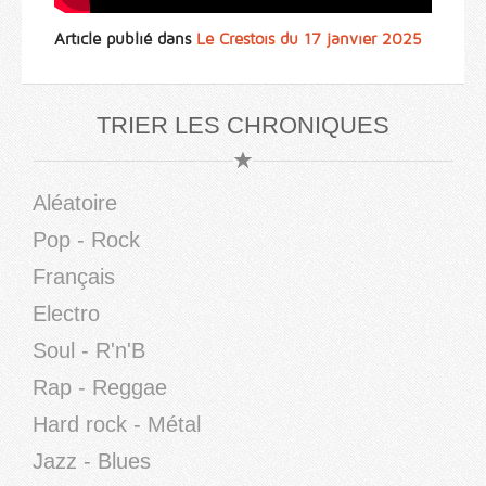
Article publié dans
Le Crestois du 17 janvier 2025
TRIER LES CHRONIQUES
Aléatoire
Pop - Rock
Français
Electro
Soul - R'n'B
Rap - Reggae
Hard rock - Métal
Jazz - Blues