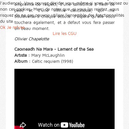
l'audience). Vous pouvez décider vous-même si vous autorisez ou
empreinte de respect, d’une sensibilité à fleur de
non ces cookies. Merci de noter que, si vous les rejetez, vous
peau et d’une infinie délicatesse, qui me
risquez de ne pas pouvoir utiliser l’ensemble des fonctionnalités
bouleverse à chaque écoute. J’espère qu’elle vous
du site.
touchera également, et à défaut vous fera passer
Ok
Je refuse
un beau moment.
Lire les CGU
Olivier Chapelotte
Caoineadh Na Mara - Lament of the Sea
Artiste :
Mary McLaughlin
Album :
Celtic requiem (1998)