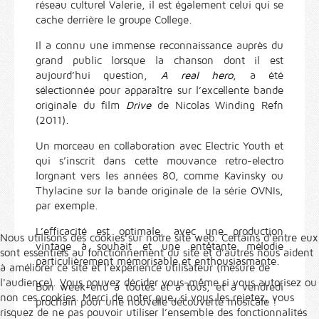
réseau culturel Valerie, il est également celui qui se
cache derrière le groupe College.
Il a connu une immense reconnaissance auprès du
grand public lorsque la chanson dont il est
aujourd’hui question,
A real hero
, a été
sélectionnée pour apparaître sur l’excellente bande
originale du film
Drive
de Nicolas Winding Refn
(2011).
Un morceau en collaboration avec Electric Youth et
qui s’inscrit dans cette mouvance retro-electro
lorgnant vers les années 80, comme Kavinsky ou
Thylacine sur la bande originale de la série OVNIs,
par exemple.
L’efficacité est optimale, avec une production
Nous utilisons des cookies sur notre site web. Certains d’entre eux
vintage à souhait et une entêtante mélodie
sont essentiels au fonctionnement du site et d’autres nous aident
particulièrement mémorisable et enthousiasmante.
à améliorer ce site et l’expérience utilisateur (mesure de
l'audience). Vous pouvez décider vous-même si vous autorisez ou
Bon week-end à toutes et à tous, et à vendredi
non ces cookies. Merci de noter que, si vous les rejetez, vous
prochain pour une nouvelle découverte musicale !
risquez de ne pas pouvoir utiliser l’ensemble des fonctionnalités