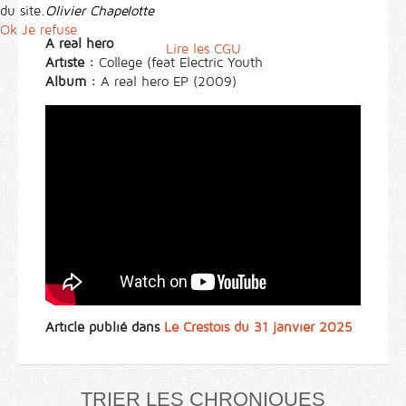
Olivier Chapelotte
du site.
Ok
Je refuse
A real hero
Lire les CGU
Artiste :
College (feat Electric Youth
Album :
A real hero EP (2009)
Article publié dans
Le Crestois du 31 janvier 2025
TRIER LES CHRONIQUES