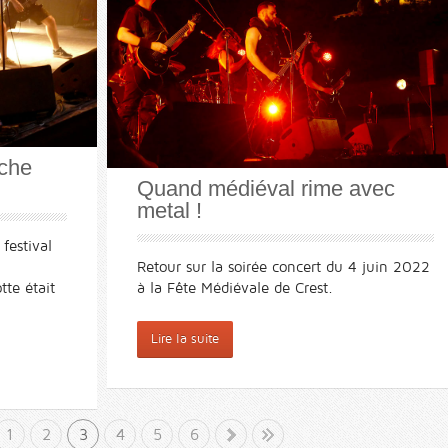
nche
Quand médiéval rime avec
metal !
festival
0
Retour sur la soirée concert du 4 juin 2022
tte était
à la Fête Médiévale de Crest.
Lire la suite
1
2
3
4
5
»
6
Fin