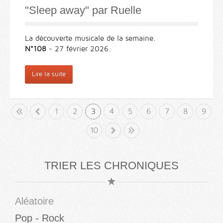
"Sleep away" par Ruelle
La découverte musicale de la semaine.
N°108
- 27 février 2026.
Lire la suite
but
«
1
2
3
4
5
6
7
8
9
10
»
Fin
TRIER LES CHRONIQUES
Aléatoire
Pop - Rock