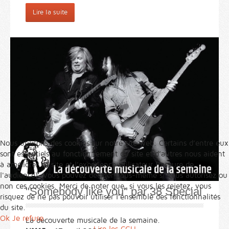
Lire la suite
Nous utilisons des cookies sur notre site web. Certains d’entre eux
sont essentiels au fonctionnement du site et d’autres nous aident
à améliorer ce site et l’expérience utilisateur (mesure de
l'audience). Vous pouvez décider vous-même si vous autorisez ou
non ces cookies. Merci de noter que, si vous les rejetez, vous
"Somebody like you" par 38 Special
risquez de ne pas pouvoir utiliser l’ensemble des fonctionnalités
du site.
Ok
Je refuse
La découverte musicale de la semaine.