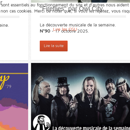
r
 sont essentiels au fonctionnement du site et d’autres nous aident 
"Fireflies" par Owl City
n ces cookies. Merci de noter que, si vous les rejetez, vous risqu
La découverte musicale de la semaine.
aine.
Lire les CGU
N°90
- 17 octobre 2025.
Lire la suite