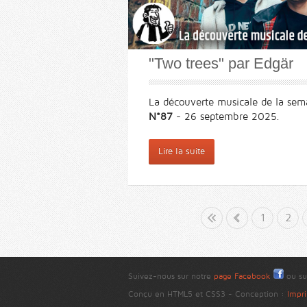
"Two trees" par Edgär
La découverte musicale de la sem
N°87
- 26 septembre 2025.
Lire la suite
Début
«
1
2
Suivez-nous sur notre
page Facebook
ou su
Conçu en HTML5 et CSS3 - Conception :
Impri