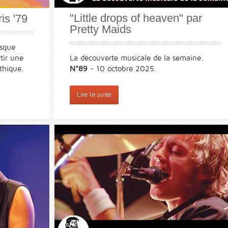
"Little drops of heaven" par
is '79
Pretty Maids
isque
La découverte musicale de la semaine.
tir une
N°89
- 10 octobre 2025.
thique.
Lire la suite