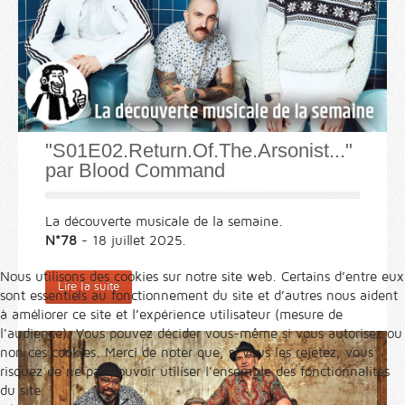
"S01E02.Return.Of.The.Arsonist..."
par Blood Command
La découverte musicale de la semaine.
N°78
- 18 juillet 2025.
Nous utilisons des cookies sur notre site web. Certains d’entre eux
Lire la suite
sont essentiels au fonctionnement du site et d’autres nous aident
à améliorer ce site et l’expérience utilisateur (mesure de
l'audience). Vous pouvez décider vous-même si vous autorisez ou
non ces cookies. Merci de noter que, si vous les rejetez, vous
risquez de ne pas pouvoir utiliser l’ensemble des fonctionnalités
du site.