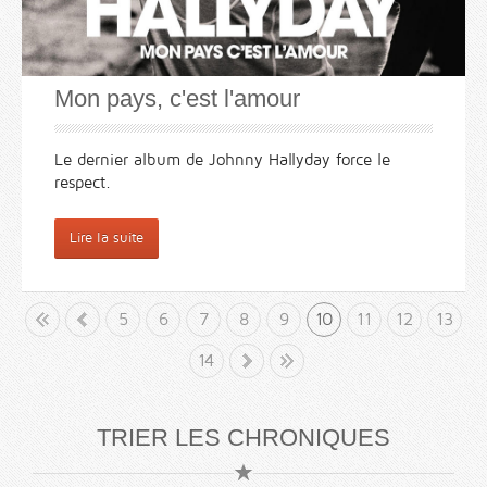
Mon pays, c'est l'amour
Le dernier album de Johnny Hallyday force le
respect.
Lire la suite
but
«
5
6
7
8
9
10
11
12
13
14
»
Fin
TRIER LES CHRONIQUES