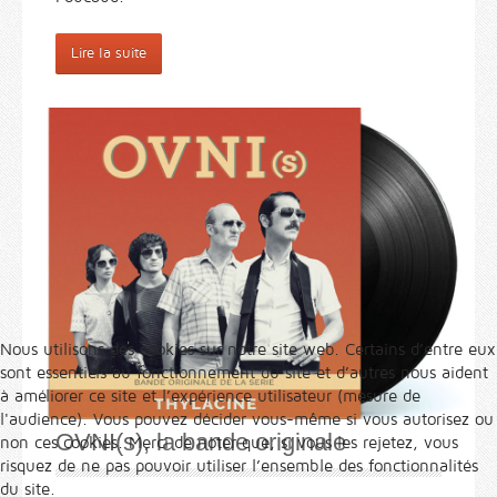
Lire la suite
Nous utilisons des cookies sur notre site web. Certains d’entre eux
sont essentiels au fonctionnement du site et d’autres nous aident
à améliorer ce site et l’expérience utilisateur (mesure de
l'audience). Vous pouvez décider vous-même si vous autorisez ou
OVNI(s), la bande originale
non ces cookies. Merci de noter que, si vous les rejetez, vous
risquez de ne pas pouvoir utiliser l’ensemble des fonctionnalités
du site.