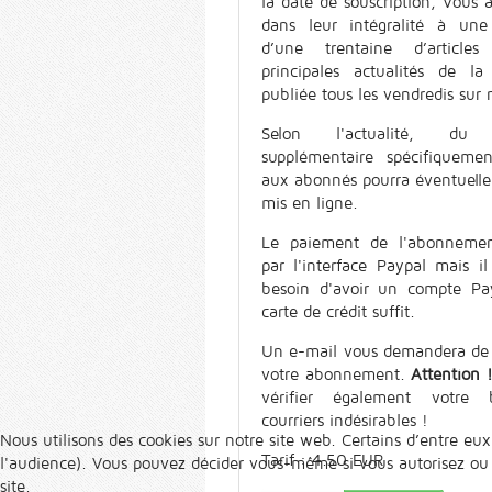
la date de souscription, Vous 
dans leur intégralité à une 
d’une trentaine d’article
principales actualités de la
publiée tous les vendredis sur n
Selon l'actualité, du 
supplémentaire spécifiquemen
aux abonnés pourra éventuell
mis en ligne.
Le paiement de l'abonnemen
par l'interface Paypal mais il
besoin d'avoir un compte Pa
carte de crédit suffit.
Un e-mail vous demandera de 
votre abonnement.
Attention 
vérifier également votre 
courriers indésirables !
Nous utilisons des cookies sur notre site web. Certains d’entre eux
Tarif : 4.50 EUR
l'audience). Vous pouvez décider vous-même si vous autorisez ou no
site.