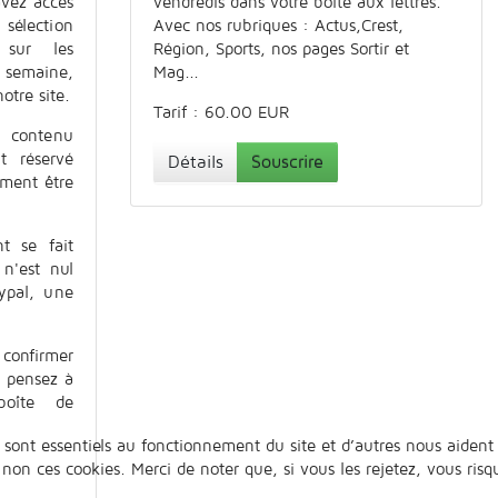
avez accès
vendredis dans votre boîte aux lettres.
sélection
Avec nos rubriques : Actus,Crest,
s sur les
Région, Sports, nos pages Sortir et
 semaine,
Mag...
otre site.
Tarif : 60.00 EUR
contenu
t réservé
Détails
Souscrire
ement être
t se fait
 n'est nul
ypal, une
confirmer
!
pensez à
boîte de
 sont essentiels au fonctionnement du site et d’autres nous aident 
n ces cookies. Merci de noter que, si vous les rejetez, vous risqu