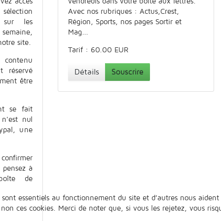
avez accès
vendredis dans votre boîte aux lettres.
sélection
Avec nos rubriques : Actus,Crest,
s sur les
Région, Sports, nos pages Sortir et
 semaine,
Mag...
otre site.
Tarif : 60.00 EUR
contenu
t réservé
Détails
Souscrire
ement être
t se fait
 n'est nul
ypal, une
confirmer
!
pensez à
boîte de
 sont essentiels au fonctionnement du site et d’autres nous aident 
n ces cookies. Merci de noter que, si vous les rejetez, vous risqu