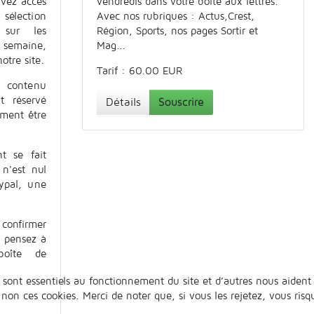
avez accès
vendredis dans votre boîte aux lettres.
sélection
Avec nos rubriques : Actus,Crest,
s sur les
Région, Sports, nos pages Sortir et
 semaine,
Mag...
otre site.
Tarif : 60.00 EUR
contenu
t réservé
Détails
Souscrire
ement être
t se fait
 n'est nul
ypal, une
confirmer
!
pensez à
boîte de
 sont essentiels au fonctionnement du site et d’autres nous aident 
n ces cookies. Merci de noter que, si vous les rejetez, vous risqu