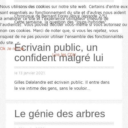
Nous utilisons des cookies sur notre site web. Certains d’entre eux
le
12 janvier 2021
.
sont essentiels au fonctionnement du site et d’autres nous aident
Chronique de Bernard Foray-Roux (épisode 2/5).
à améliorer ce site et l’expérience utilisateur (mesure de
Cette semaine, la question des "loups-hybrides".
l'audience). Vous pouvez décider vous-même si vous autorisez ou
non ces cookies. Merci de noter que, si vous les rejetez, vous
risquez de ne pas pouvoir utiliser l’ensemble des fonctionnalités
du site.
Écrivain public, un
Ok
Je refuse
confident malgré lui
Lire les CGU
le
13 janvier 2021
.
Gilles Delalandre est écrivain public. Il entre dans
la vie intime des gens, sans le vouloir...
Le génie des arbres