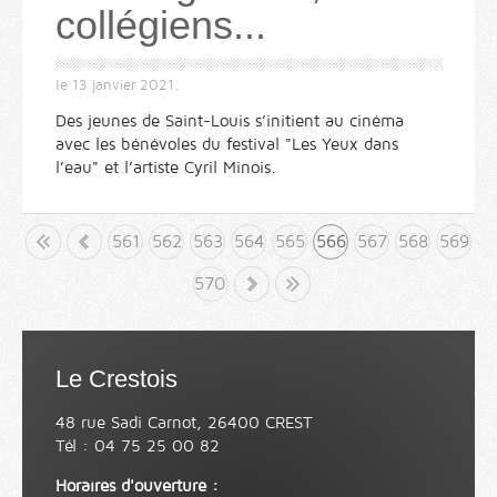
collégiens...
le
13 janvier 2021
.
Des jeunes de Saint-Louis s’initient au cinéma
avec les bénévoles du festival "Les Yeux dans
l’eau" et l’artiste Cyril Minois.
but
«
561
562
563
564
565
566
567
568
569
570
»
Fin
Le Crestois
48 rue Sadi Carnot, 26400 CREST
Tél : 04 75 25 00 82
Horaires d'ouverture :