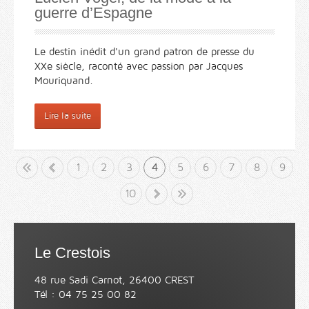
guerre d’Espagne
Le destin inédit d'un grand patron de presse du
XXe siècle, raconté avec passion par Jacques
Mouriquand.
Lire la suite
but
«
1
2
3
4
5
6
7
8
9
10
»
Fin
Le Crestois
48 rue Sadi Carnot, 26400 CREST
Tél : 04 75 25 00 82