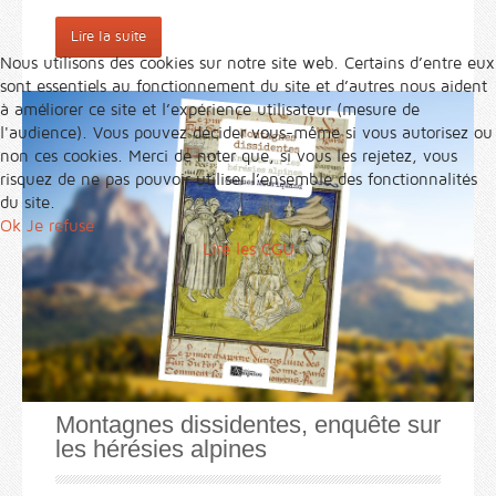
Lire la suite
Nous utilisons des cookies sur notre site web. Certains d’entre eux
sont essentiels au fonctionnement du site et d’autres nous aident
à améliorer ce site et l’expérience utilisateur (mesure de
l'audience). Vous pouvez décider vous-même si vous autorisez ou
non ces cookies. Merci de noter que, si vous les rejetez, vous
risquez de ne pas pouvoir utiliser l’ensemble des fonctionnalités
du site.
Ok
Je refuse
Lire les CGU
Montagnes dissidentes, enquête sur
les hérésies alpines