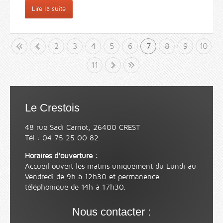
Lire la suite
but
«
2
3
4
5
6
7
8
9
10
»
11
Fin
Le Crestois
48 rue Sadi Carnot, 26400 CREST
Tél : 04 75 25 00 82
Horaires d'ouverture :
Accueil ouvert les matins uniquement du Lundi au
Vendredi de 9h à 12h30 et permanence
téléphonique de 14h à 17h30.
Nous contacter :